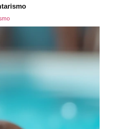
ntarismo
tivo
Horários
Artigos
Contato
ismo