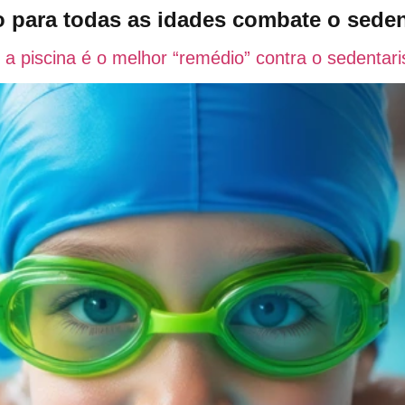
 para todas as idades combate o sede
Quem Somos
Aplica
 a piscina é o melhor “remédio” contra o sedentar