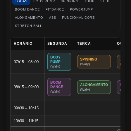
TODAS
BODY PUMP
SPINNING
JUMP
STEP
BOOM DANCE
FITDANCE
POWERJUMP
ALONGAMENTO
ABS
FUNCIONAL CORE
STRETCH BALL
HORÁRIO
SEGUNDA
TERÇA
QUART
BODY
SPINNING
JUMP
07h15 – 08h00
PUMP
(Wally)
(Wally)
(Wally)
BOOM
ALONGAMENTO
BOOM
08h15 – 09h00
DANCE
(Wally)
(Wally)
(Wally)
09h30 – 10h15
10h30 – 11h15