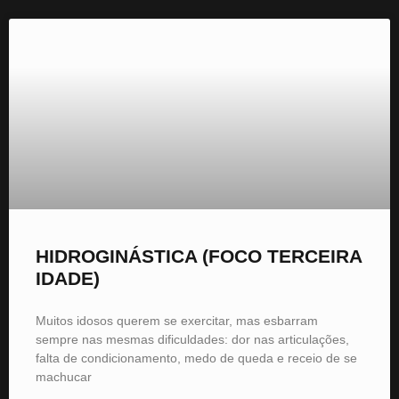
HIDROGINÁSTICA (FOCO TERCEIRA
IDADE)
Muitos idosos querem se exercitar, mas esbarram
sempre nas mesmas dificuldades: dor nas articulações,
falta de condicionamento, medo de queda e receio de se
machucar