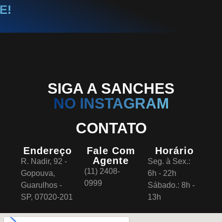
E!
SIGA A SANCHES
NO INSTAGRAM
CONTATO
Endereço
Fale Com
Horário
Agente
R. Nadir, 92 -
Seg. à Sex.:
(11) 2408-
Gopouva,
6h - 22h
0999
Guarulhos -
Sábado.: 8h -
SP, 07020-201
13h