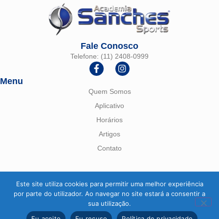
Fale Conosco
Telefone: (11) 2408-0999
Menu
Quem Somos
Aplicativo
Horários
Artigos
Contato
Este site utiliza cookies para permitir uma melhor experiência
por parte do utilizador. Ao navegar no site estará a consentir a
© 2026 Academia Sanches Sports. Todos os direitos
sua utilização.
reservados. Desenvolvido por SeuADS.​
Eu aceito
Eu recuso
Política de privacidade