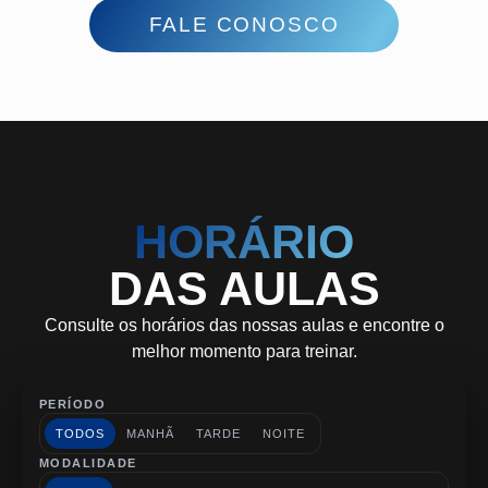
FALE CONOSCO
NATAÇÃO INFANTIL
FUNCIONAL CORE
HIDROGINÁSTICA
NATAÇÃO BEBÊS
ALONGAMENTO
STRETCH BALL
MUSCULAÇÃO
BOOM DANCE
BODY PUMP
FITDANCE
NATAÇÃO
SPINNING
JUMP
STEP
ABS
HORÁRIO
DAS AULAS
Consulte os horários das nossas aulas e encontre o
melhor momento para treinar.
PERÍODO
TODOS
MANHÃ
TARDE
NOITE
MODALIDADE