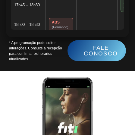
ALON
17h45 – 18h30
(Ferna
ABS
18h00 – 18h30
(Fernando)
* A programação pode sofrer
ALONGAMENTO
18h00 – 18h45
FALE
alterações. Consulte a recepção
(Fernando)
CONOSCO
para confirmar os horários
atualizados.
FITDANCE
FITD
18h30 – 19h15
(Fernando)
(Ferna
18h45 – 19h15
STEP
19h00 – 19h30
(Fernando)
19h00 – 19h45