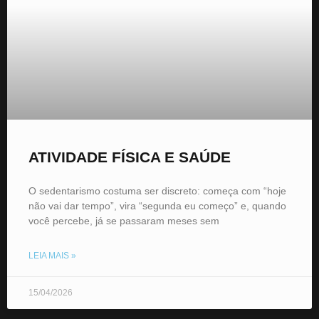
ATIVIDADE FÍSICA E SAÚDE
O sedentarismo costuma ser discreto: começa com “hoje
não vai dar tempo”, vira “segunda eu começo” e, quando
você percebe, já se passaram meses sem
LEIA MAIS »
15/04/2026