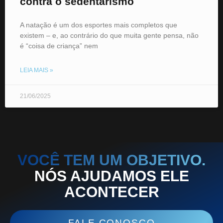
contra o sedentarismo
A natação é um dos esportes mais completos que
existem – e, ao contrário do que muita gente pensa, não
é “coisa de criança” nem
LEIA MAIS »
21/06/2025
VOCÊ TEM UM OBJETIVO.
NÓS AJUDAMOS ELE
ACONTECER
FALE CONOSCO